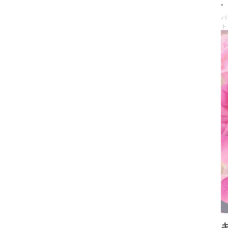
.
バ
ト