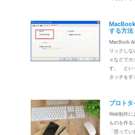
MacBo
する方法
MacBoo
リックしな
ェなどでカ
す。 という
タッチをす
プロトタ
Web制作
ものを作る
「思ってい