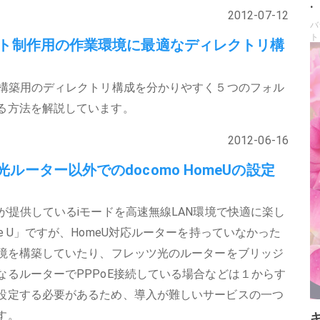
.
2012-07-12
バ
ト
イト制作用の作業環境に最適なディレクトリ構
ト構築用のディレクトリ構成を分かりやすく５つのフォル
る方法を解説しています。
2012-06-16
ルーター以外でのdocomo HomeUの設定
モが提供しているiモードを高速無線LAN環境で快適に楽し
e U」ですが、HomeU対応ルーターを持っていなかった
環境を構築していたり、フレッツ光のルーターをブリッジ
なるルーターでPPPoE接続している場合などは１からす
設定する必要があるため、導入が難しいサービスの一つ
す。