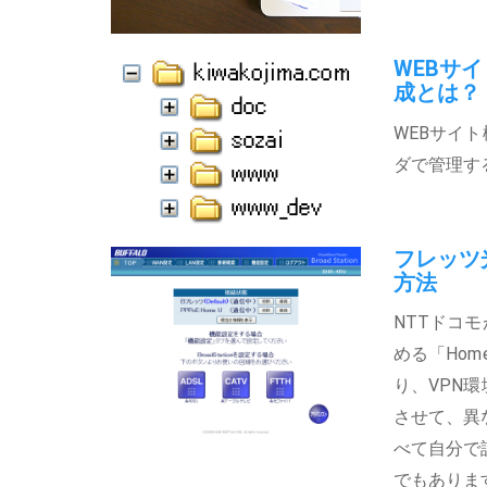
WEBサ
成とは？
WEBサイ
ダで管理す
フレッツ光
方法
NTTドコ
める「Hom
り、VPN
させて、異
べて自分で
でもありま