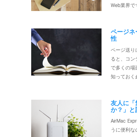
Web業界
ページネ
性
ページ送り
ると、コン
で多くの場
知っておく
友人に「
か？」と
AirMac
うに便利な