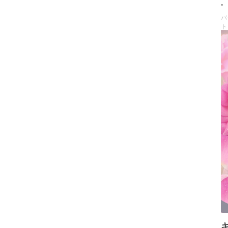
.
バ
ト