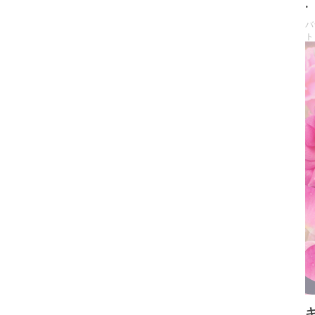
.
バ
ト