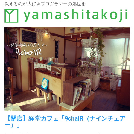
教えるのが大好きプログラマーの処世術
【閉店】経堂カフェ「9chaiR（ナインチェア
ー）」