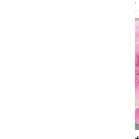
.
バ
ト