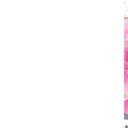
.
バ
ト