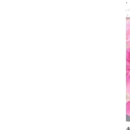
.
バ
ト