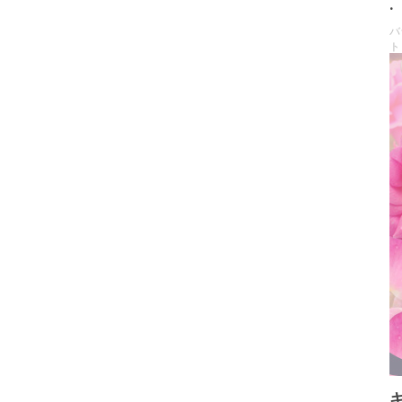
.
バ
ト