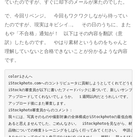
ていたのですが、すぐに却下のメールが来たのでした。
で、今回リベンジ。 今回もワクワクしながら待ってい
たのですが、現実はキビシイ…。 その日のうちに、また
もや「不合格」通知が！ 以下はその内容を翻訳（意
訳）したものです。 やはり素材というものをちゃんと
理解していないと合格できないことが分かるような内容
です。
coloriさんへ

iStockphoto.comへのコントリビュータに貢献しようとしてくれてどうもあ
iStockの審査員が以下に書いたフィードバックに基づいて、新しいサンプル写
アップロードしてくれないでしょうか。　１週間以内だとうれしいです。

アップロード後にまた審査します。

iStockphoto審査員からのコメント：

我々には、写真そのものや撮影対象の全体構成がiStockphotoの最低合格水準
あると思えませんでした、ごめんなさい。　iStockphotoを見ながら、材質
品物についての検査トレーニングをしばらく行ってみてください。　申請され