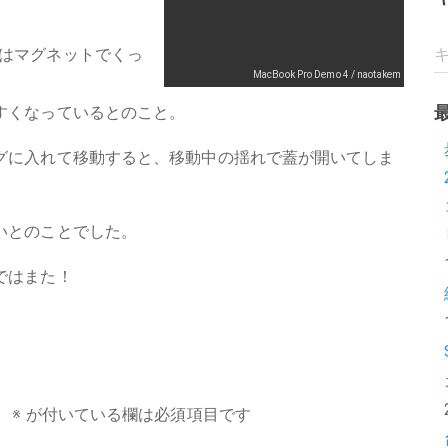
roではマグネットでくっ
MacBook Pro Demo 4 / naotakem
すくなっているとのこと。
グに入れて移動すると、移動中の揺れで蓋が開いてしま
いとのことでした。
ではまた！
。
※
が付いている欄は必須項目です