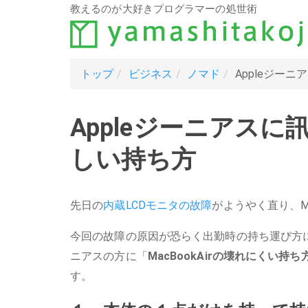
教えるのが大好きプログラマーの処世術
トップ
ビジネス
ノマド
Appleジーニ
Appleジーニアスに訊
しい持ち方
先日の
内蔵LCDモニタの故障
がようやく直り、Mac
今回の故障の原因が恐らく出勤時の持ち運び方にあ
ニアスの方に「
MacBookAirの壊れにくい持ち
す。