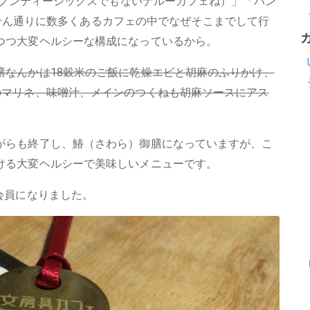
、セブンティーシックスでもないナルーカフェね）」「パン
まいせん通りに数多くあるカフェの中でなぜそこまでして行
つつ大変ヘルシーな構成になっているから。
膳なんかは18穀米のご飯に乾燥エビと胡麻のふりかけ、
のマリネ、味噌汁、メインのつくねも胡麻ソースにアス
がらも終了し、鰆（さわら）御膳になっていますが、こ
ける大変ヘルシーで美味しいメニューです。
会員になりました。