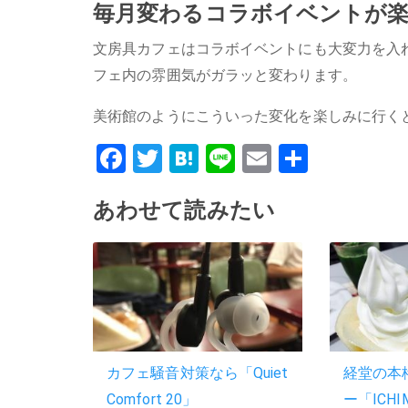
毎月変わるコラボイベントが
文房具カフェはコラボイベントにも大変力を入
フェ内の雰囲気がガラッと変わります。
美術館のようにこういった変化を楽しみに行く
Facebook
Twitter
Hatena
Line
Email
共
有
あわせて読みたい
カフェ騒音対策なら「Quiet
経堂の本
Comfort 20」
ー「ICH