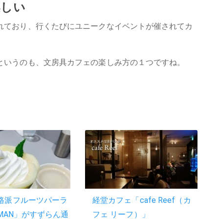
楽しい
れており、行くたびにユニークなイベントが催されてカ
というのも、文房具カフェの楽しみ方の１つですね。
格派フルーツパーラ
経堂カフェ「cafe Reef（カ
IMAN」がすずらん通
フェ リーフ）」