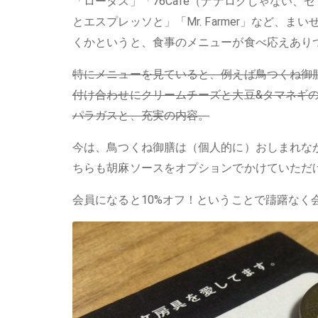
「ロータス」「76Cafe（ナナロクじゃない
とエスプレッソと」「Mr. Farmer」など、
くかというと、食事のメニューが食べ応えあり
特にメニューを見ていると、例えば鳥つくね御
付け合わせにクリームチーズと大豆&タマネギ
パラガスと、充実の内容。
今は、鳥つくね御膳は（個人的に）おしまれな
ちらも胡麻ソースをオプションでかけていただ
会員になると10%オフ！ということで躊躇なく