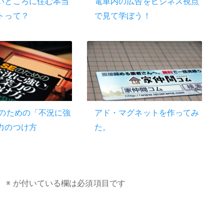
いところに住む本当
電車内の広告をビジネス視点
トって？
で見て学ぼう！
Eのための「不況に強
アド・マグネットを作ってみ
力のつけ方
た。
。
※
が付いている欄は必須項目です