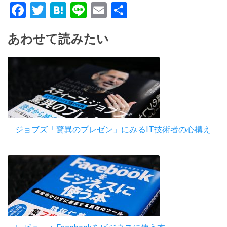
Facebook
Twitter
Hatena
Line
Email
共
有
あわせて読みたい
ジョブズ「驚異のプレゼン」にみるIT技術者の心構え