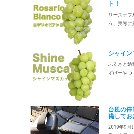
ト！
リーズナブ
う。実際に
シャイン
ふるさと納
すげーやつ
台風の停
備してお
2019年