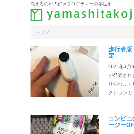
教えるのが大好きプログラマーの処世術
トップ
歩行者版ド
定。
2021年
が発売され
り切れまくり
クションカメ
コンビニ
ージーOf