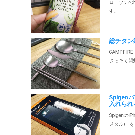
ローソンのN
す。
総チタン
CAMPFI
さっそく開
Spige
入れられ
Spigenの
メタル)」