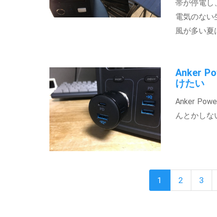
帯が停電し
電気のない
風が多い夏は
Anker
けたい
Anker P
んとかしな
1
2
3