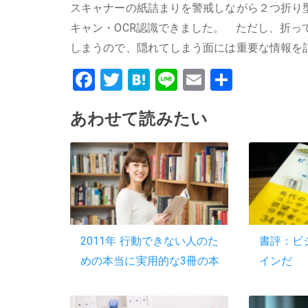
スキャナーの紙詰まりを警戒しながら２つ折り
キャン・OCR認識できました。 ただし、折
しまうので、隠れてしまう面には重要な情報を
Facebook
Twitter
Hatena
Line
Email
共
有
あわせて読みたい
2011年 行動できない人のた
書評：ビ
めの本当に実用的な3冊の本
インだ